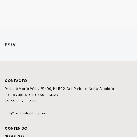
PREV
CONTACTO
Dr. José María Vértiz #1400, PH 502, Col. Portales Norte, Alcaldía
Benito Juárez, C.P 03300, CDMX.
Tel. 55 59 25 52 65
info@tantoslighting.com
CONTENIDO
NOSOTROS
BLOG