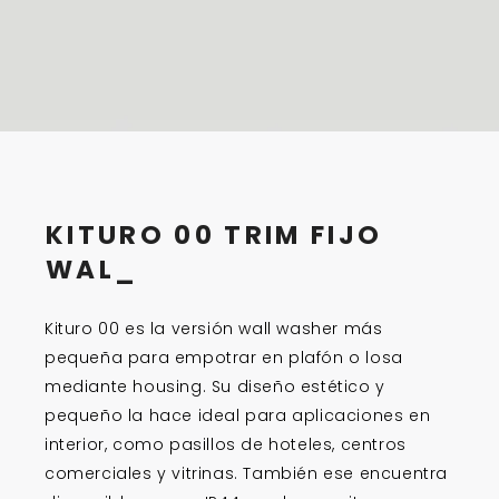
KITURO 00 TRIM
FIJO W
_
Kituro 00 es la versión wall washer más
pequeña para empotrar en plafón o losa
mediante housing. Su diseño estético y
pequeño la hace ideal para aplicaciones en
interior, como pasillos de hoteles, centros
comerciales y vitrinas. También ese encuentra
disponible con un IP44 que le permite
instalarse en ambientes húmedos como lo